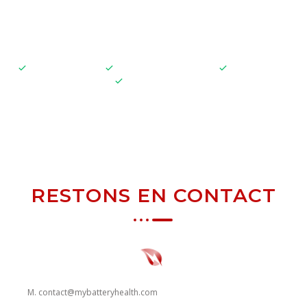
Parler à un expert
Sans engagement
Résiliable à tout moment
Support inclus
98 % de fiabilité
RESTONS EN CONTACT
M. contact@mybatteryhealth.com